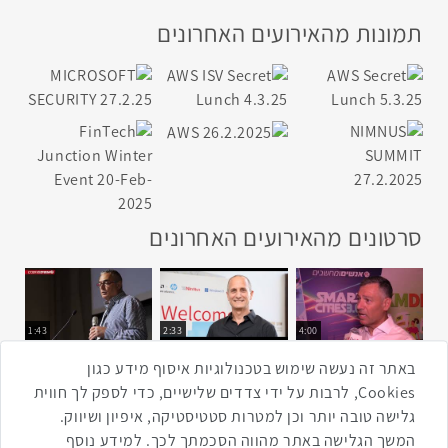
תמונות מהאירועים האחרונים
סרטונים מהאירועים האחרונים
1:43
2:33
4:00
כנס ערים חכמות
כנס מפעיל
כנס בריאות דיגיטלית
באתר זה נעשה שימוש בטכנולוגיות איסוף מידע כגון
Cookies, לרבות על ידי צדדים שלישיים, כדי לספק לך חווית
גלישה טובה יותר וכן למטרות סטטיסטיקה, איפיון ושיווק.
2:32
1:14
3:52
המשך הגלישה באתר מהווה הסכמתך לכך. למידע נוסף
כנס RPA
כנס בינת יערות הכרמל
כנס F5