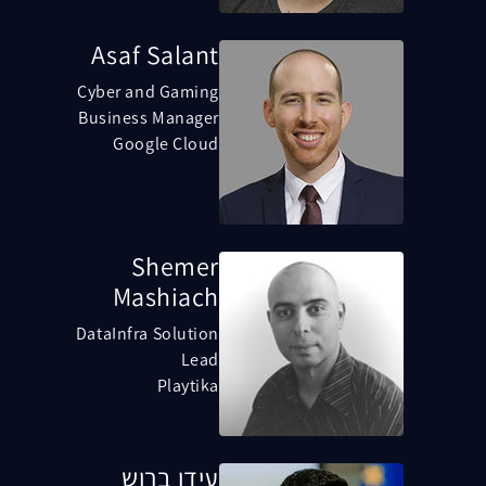
Asaf Salant
Cyber and Gaming
Business Manager
Google Cloud
Shemer
Mashiach
DataInfra Solution
Lead
Playtika
עידו ברוש