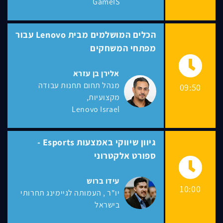
GameIS
הכלים המושלמים מבית Lenovo עבור
מפתחי המשחקים
אלירן בן עזרא
מנהל תחום תחנות עבודה
09:50
מקצועיות
Lenovo Israel
גיוון שיווקי באמצעות Esports -
ספורט אלקטרוני
עידו ברוש
10:00
יו"ר
העמותה לגיימינג תחרותי
בישראל