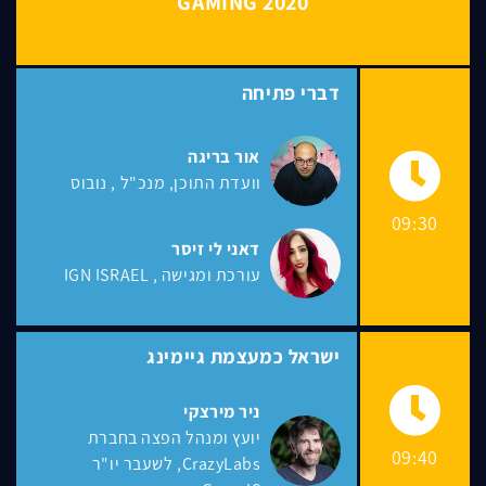
GAMING 2020
דברי פתיחה
אור בריגה
וועדת התוכן, מנכ"ל
נובוס
09:30
דאני לי זיסר
עורכת ומגישה
IGN ISRAEL
ישראל כמעצמת גיימינג
ניר מירצקי
יועץ ומנהל הפצה בחברת
09:40
CrazyLabs, לשעבר יו"ר